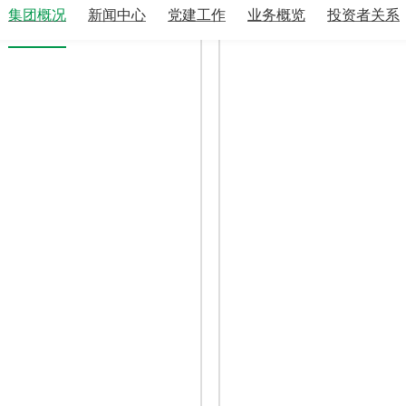
集团概况
新闻中心
党建工作
业务概览
投资者关系
集团简介
集团新闻
党建信息
垃圾发电
公司治理
行业聚焦
纪检巡察
厨余（餐厨）
处置
大事记
媒体报道
专题专栏
污泥处置
监督举报
垃圾收（转）
运
环保特色产业
园
其他固废处置