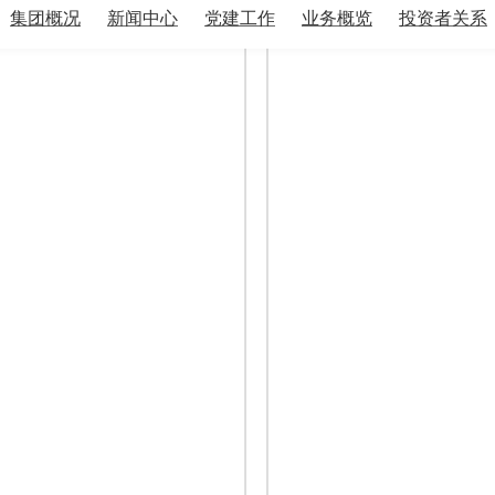
集团概况
新闻中心
党建工作
业务概览
投资者关系
集团简介
集团新闻
党建信息
垃圾发电
公司治理
行业聚焦
纪检巡察
厨余（餐厨）
处置
大事记
媒体报道
专题专栏
污泥处置
监督举报
垃圾收（转）
运
环保特色产业
园
其他固废处置