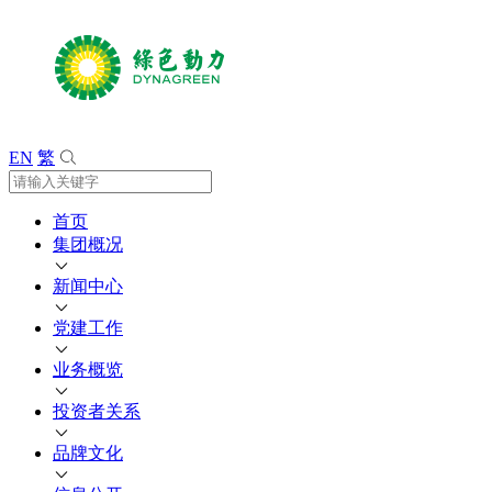
EN
繁
首页
集团概况
新闻中心
党建工作
业务概览
投资者关系
品牌文化