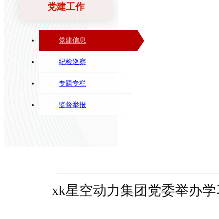
党建工作
党建信息
纪检巡察
专题专栏
监督举报
xk星空动力集团党委举办