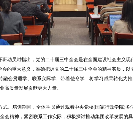
开班动员时指出，党的二十届三中全会是在全面建设社会主义现
全会的重大意义，准确把握党的二十届三中全会的精神实质，以
融会贯通学、联系实际学、带着使命学，将学习成果转化为推动
企业高质量发展贡献更大力量。
方式。培训期间，全体学员通过观看中央党校(国家行政学院)多
扣全会精神，紧密联系工作实际，积极探讨推动集团改革发展的