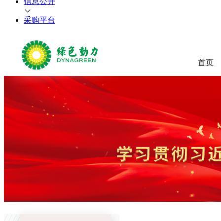
信息公开
采购平台
首页