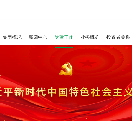
集团概况
新闻中心
党建工作
业务概览
投资者关系
集团简介
集团新闻
党建信息
垃圾发电
公司治理
行业聚焦
纪检巡察
厨余（餐厨）
处置
大事记
媒体报道
专题专栏
污泥处置
监督举报
垃圾收（转）
运
环保特色产业
园