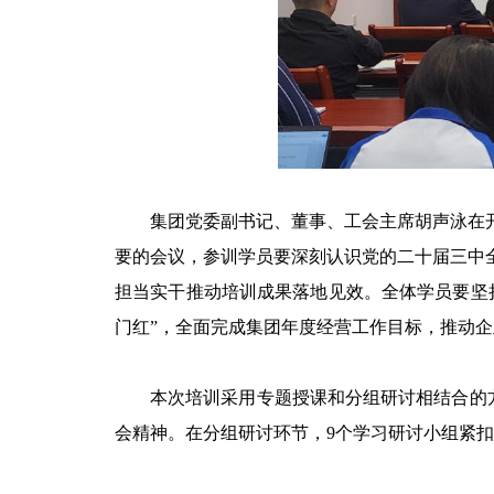
集团党委副书记、董事、工会主席胡声泳在
要的会议，参训学员要深刻认识党的二十届三中
担当实干推动培训成果落地见效。全体学员要坚持
门红”，全面完成集团年度经营工作目标，推动
本次培训采用专题授课和分组研讨相结合的
会精神。在分组研讨环节，9个学习研讨小组紧