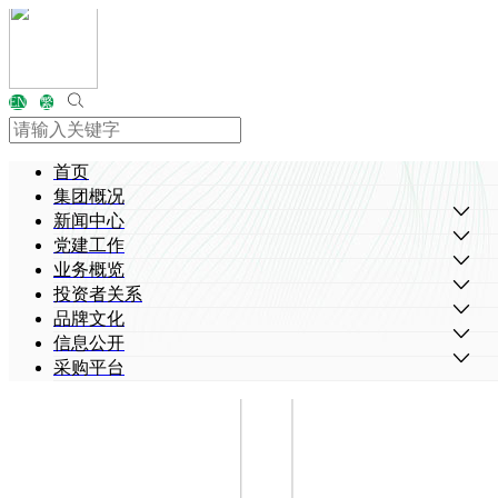
EN
繁
首页
集团概况
新闻中心
党建工作
业务概览
投资者关系
品牌文化
信息公开
采购平台