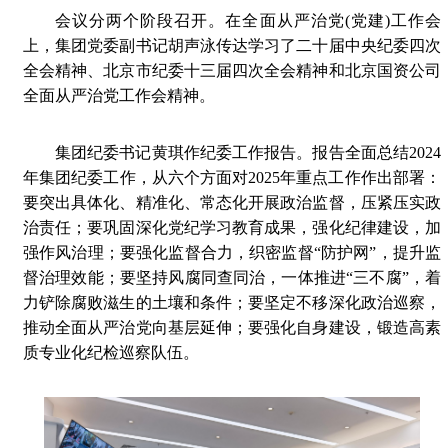
会议分两个阶段召开。在全面从严治党(党建)工作会
上，集团党委副书记胡声泳传达学习了二十届中央纪委四次
全会精神、北京市纪委十三届四次全会精神和北京国资公司
全面从严治党工作会精神。
集团纪委书记黄琪作纪委工作报告。报告全面总结2024
年集团纪委工作，从六个方面对2025年重点工作作出部署：
要突出具体化、精准化、常态化开展政治监督，压紧压实政
治责任；要巩固深化党纪学习教育成果，强化纪律建设，加
强作风治理；要强化监督合力，织密监督“防护网”，提升监
督治理效能；要坚持风腐同查同治，一体推进“三不腐”，着
力铲除腐败滋生的土壤和条件；要坚定不移深化政治巡察，
推动全面从严治党向基层延伸；要强化自身建设，锻造高素
质专业化纪检巡察队伍。