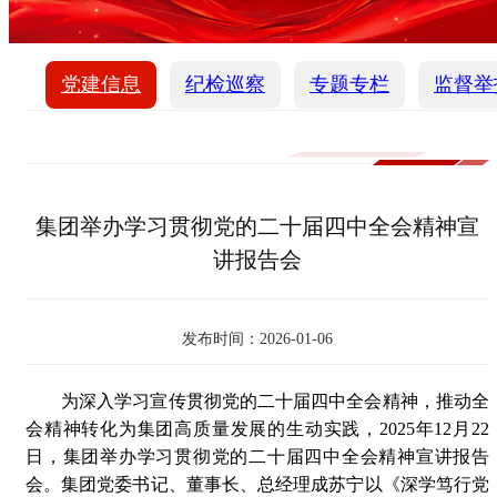
党建信息
纪检巡察
专题专栏
监督举
集团举办学习贯彻党的二十届四中全会精神宣
讲报告会
发布时间：2026-01-06
为深入学习宣传贯彻党的二十届四中全会精神，推动全
会精神转化为集团高质量发展的生动实践，2025年12月22
日，集团举办学习贯彻党的二十届四中全会精神宣讲报告
会。集团党委书记、董事长、总经理成苏宁以《深学笃行党