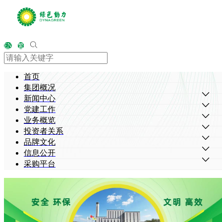
EN
繁
首页
集团概况
新闻中心
党建工作
业务概览
投资者关系
品牌文化
信息公开
采购平台