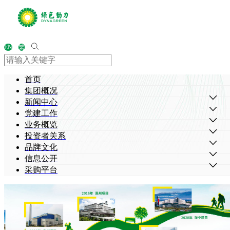
EN
繁
首页
集团概况
新闻中心
党建工作
业务概览
投资者关系
品牌文化
信息公开
采购平台