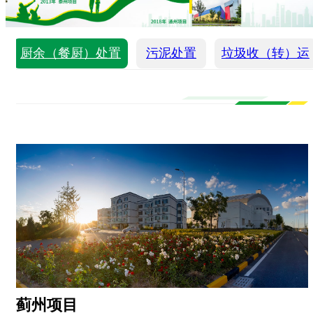
厨余（餐厨）处置
污泥处置
垃圾收（转）运
蓟州项目