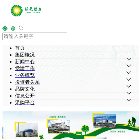
EN
繁
首页
集团概况
新闻中心
党建工作
业务概览
投资者关系
品牌文化
信息公开
采购平台