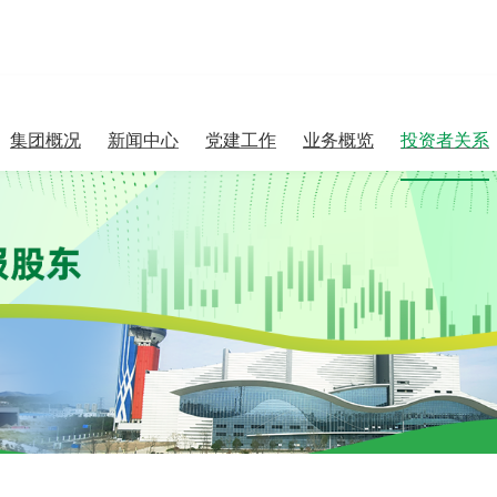
集团概况
新闻中心
党建工作
业务概览
投资者关系
集团简介
集团新闻
党建信息
垃圾发电
公司治理
行业聚焦
纪检巡察
厨余（餐厨）
处置
大事记
媒体报道
专题专栏
污泥处置
监督举报
垃圾收（转）
运
环保特色产业
园